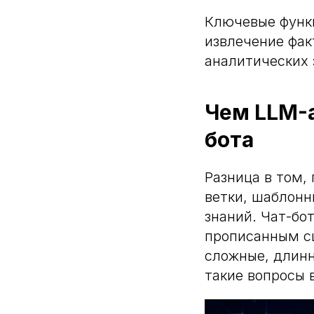
Ключевые функц
извлечение фак
аналитических 
Чем LLM-а
бота
Разница в том, 
ветки, шаблонн
знаний. Чат-бо
прописанным сц
сложные, длинн
такие вопросы 