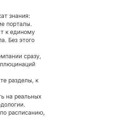
ат знания:
ие порталы.
т к единому
а. Без этого
омпании сразу,
галлюцинаций
те разделы, к
ть на реальных
одологии.
 по расписанию,