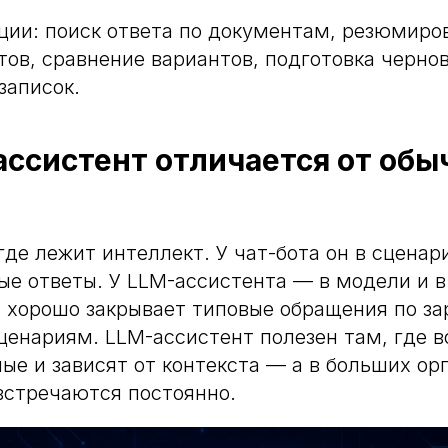
ии: поиск ответа по документам, резюмиро
тов, сравнение вариантов, подготовка черно
записок.
ссистент отличается от обыч
где лежит интеллект. У чат-бота он в сценари
ые ответы. У LLM-ассистента — в модели и в 
т хорошо закрывает типовые обращения по за
енариям. LLM-ассистент полезен там, где 
ые и зависят от контекста — а в больших ор
встречаются постоянно.