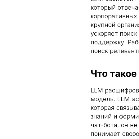
который отвеча
корпоративных 
крупной органи
ускоряет поиск
поддержку. Раб
поиск релевант
Что такое
LLM расшифровы
модель. LLM-ас
которая связыв
знаний и форми
чат-бота, он н
понимает свобо