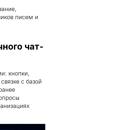
вание,
виков писем и
ного чат-
и: кнопки,
связке с базой
ранее
вопросы
ганизациях