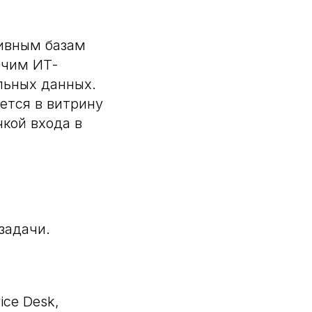
ивным базам
очим ИТ-
альных данных.
ется в витрину
кой входа в
задачи.
ice Desk,