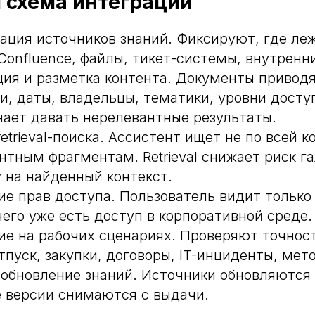
 схема интеграции
ация источников знаний. Фиксируют, где леж
 Confluence, файлы, тикет-системы, внутренн
ия и разметка контента. Документы приводя
и, даты, владельцы, тематики, уровни доступ
нает давать нерелевантные результаты.
etrieval-поиска. Ассистент ищет не по всей к
антным фрагментам. Retrieval снижает риск 
у на найденный контекст.
е прав доступа. Пользователь видит только 
него уже есть доступ в корпоративной среде.
ие на рабочих сценариях. Проверяют точнос
тпуск, закупки, договоры, IT-инциденты, мет
 обновление знаний. Источники обновляются
 версии снимаются с выдачи.