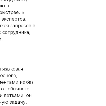
ию в
быстрее. В
 экспертов,
хся запросов в
с сотрудника,
и.
 языковая
основе,
ментами из баз
 от обычного
и ветками, он
ную задачу.