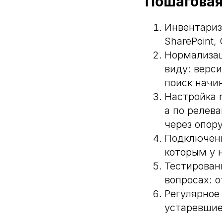
Пошаговая
Инвентариз
SharePoint,
Нормализац
виду: верси
поиск начи
Настройка r
а по релев
через опор
Подключени
которым у 
Тестирован
вопросах: о
Регулярное
устаревшие