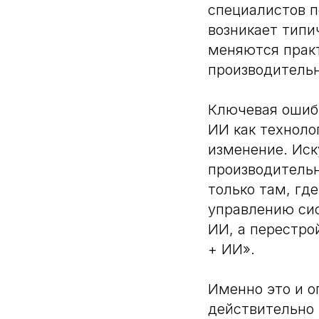
специалистов п
возникает типи
меняются практ
производительн
Ключевая ошибк
ИИ как техноло
изменение. Иск
производительн
только там, гд
управлению си
ИИ, а перестро
+ ИИ».
Именно это и о
действительно 