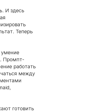
ь. И здесь
вая
лизировать
льтат. Теперь
 умение
. Промпт-
мение работать
ючаться между
ументами
maid,
жают готовить