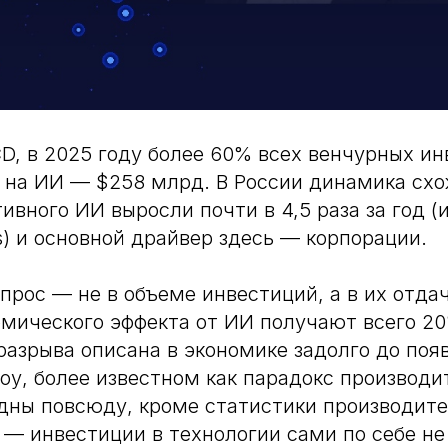
, в 2025 году более 60% всех венчурных ин
на ИИ — $258 млрд. В России динамика схо
тивного ИИ выросли почти в 4,5 раза за год 
rs) и основной драйвер здесь — корпорации.
прос — не в объеме инвестиций, а в их отда
мического эффекта от ИИ получают всего 2
разрыва описана в экономике задолго до поя
оу, более известном как парадокс производи
дны повсюду, кроме статистики производите
— инвестиции в технологии сами по себе не