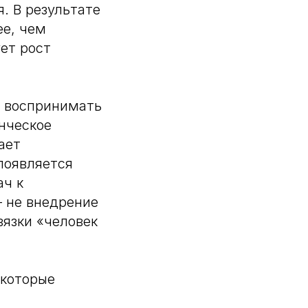
. В результате
ее, чем
ет рост
т воспринимать
енческое
ает
появляется
ач к
 не внедрение
вязки «человек
 которые