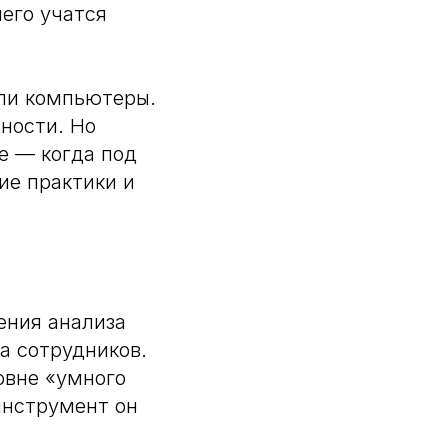
него учатся
али компьютеры.
вности. Но
е — когда под
ие практики и
ения анализа
а сотрудников.
овне «умного
инструмент он