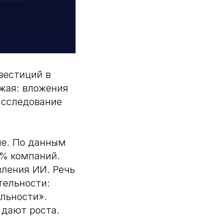
вестиций в
жая: вложения
(исследование
че. По данным
0% компаний.
вления ИИ. Речь
тельности:
льности».
 дают роста.